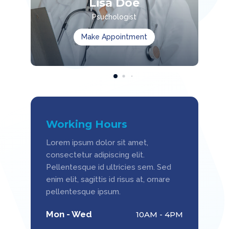
Lisa Doe
Psuchologist
Make Appointment
Working Hours
Lorem ipsum dolor sit amet,
consectetur adipiscing elit.
Pellentesque id ultricies sem. Sed
enim elit, sagittis id risus at, ornare
pellentesque ipsum.
Mon - Wed
10AM - 4PM