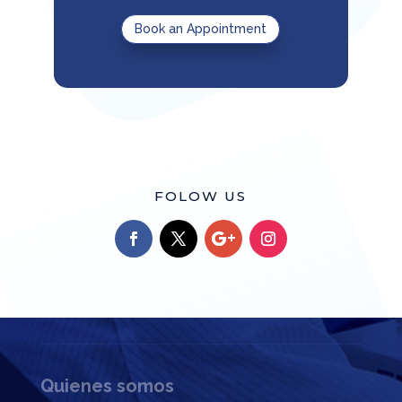
Book an Appointment
Contáctanos

983 75 15 68
FOLOW US

info@valdecea.org

Localización
Quienes somos