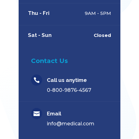
Thu - Fri
9AM - 5PM
Sat - Sun
Closed
Contact Us

Call us anytime
0-800-9876-4567
El Medio Rural un lugar

Email
para vivir, trabajar y
info@medical.com
disfrutar